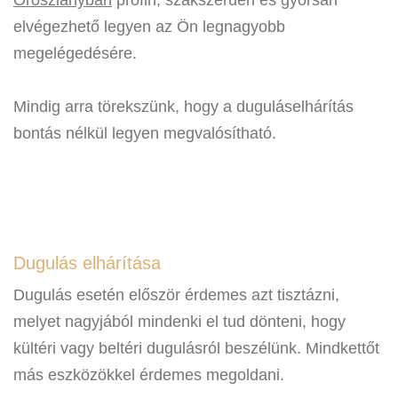
Oroszlányban
profin, szakszerűen és gyorsan
elvégezhető legyen az Ön legnagyobb
megelégedésére.
Mindig arra törekszünk, hogy a duguláselhárítás
bontás nélkül legyen megvalósítható.
Dugulás elhárítása
Dugulás esetén először érdemes azt tisztázni,
melyet nagyjából mindenki el tud dönteni, hogy
kültéri vagy beltéri dugulásról beszélünk. Mindkettőt
más eszközökkel érdemes megoldani.