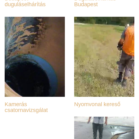
duguláselhárítás
Budapest
Kamerás
Nyomvonal kereső
csatornavizsgálat