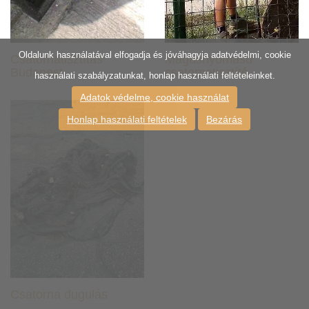
Oldalunk használatával elfogadja és jóváhagyja adatvédelmi, cookie
Csatornatisztítás
Magasnyomású
Budapest
csatornatisztító
használati szabályzatunkat, honlap használati feltételeinket.
Adatok védelme, cookie használat
Honlap használati feltételek
Bezárás
Csatorna dugulás