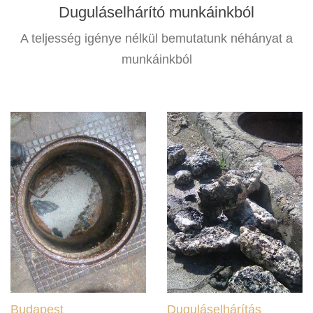
Duguláselhárító munkáinkból
A teljesség igénye nélkül bemutatunk néhányat a
munkáinkból
Budapest
Duguláselhárítás