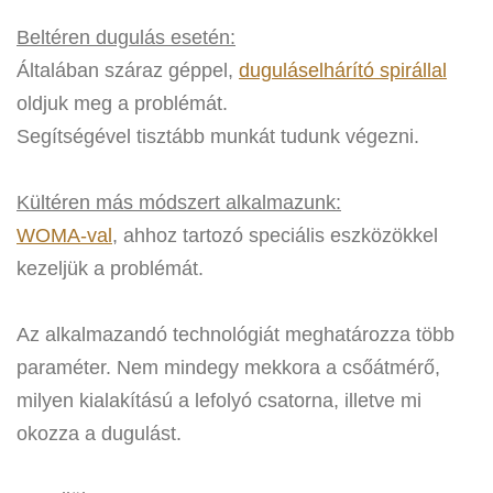
Beltéren dugulás esetén:
Általában száraz géppel,
duguláselhárító spirállal
oldjuk meg a problémát.
Segítségével tisztább munkát tudunk végezni.
Kültéren más módszert alkalmazunk:
WOMA-val
, ahhoz tartozó speciális eszközökkel
kezeljük a problémát.
Az alkalmazandó technológiát meghatározza több
paraméter. Nem mindegy mekkora a csőátmérő,
milyen kialakítású a lefolyó csatorna, illetve mi
okozza a dugulást.