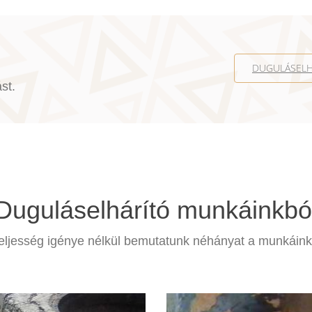
DUGULÁSELH
st.
Duguláselhárító munkáinkbó
teljesség igénye nélkül bemutatunk néhányat a munkáink