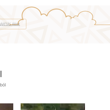
ÁRÍTÁS ÁRAK
l
ból