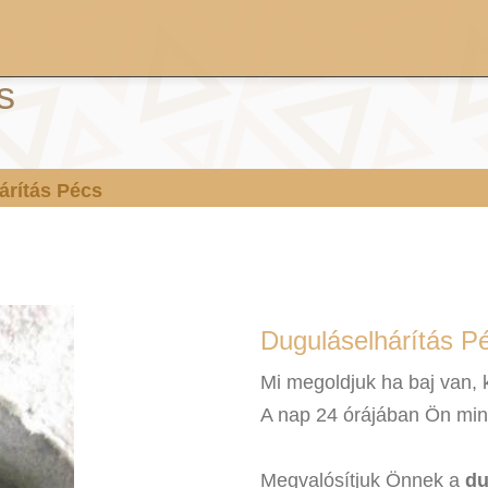
s
árítás Pécs
Duguláselhárítás P
Mi megoldjuk ha baj van, ki
A nap 24 órájában Ön mind
Megvalósítjuk Önnek a
du