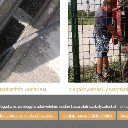
natisztítás Budapest
Magasnyomású csatornati
fogadja és jóváhagyja adatvédelmi, cookie használati szabályzatunkat, honlap 
tok védelme, cookie használat
Honlap használati feltételek
Bez