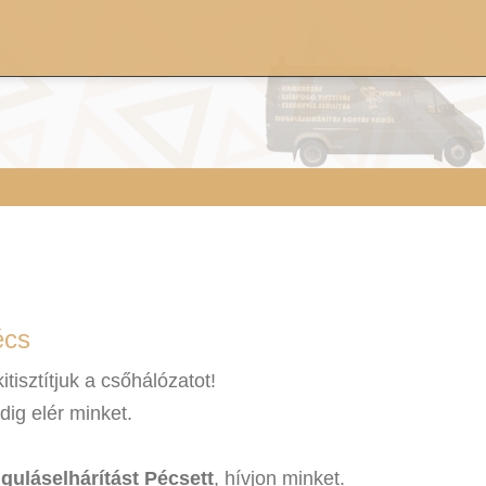
écs
tisztítjuk a csőhálózatot!
ig elér minket.
guláselhárítást Pécsett
, hívjon minket.