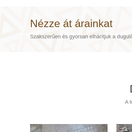
Nézze át árainkat
Szakszerűen és gyorsan elhárítjuk a dugulá
A 