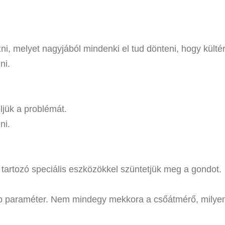
i, melyet nagyjából mindenki el tud dönteni, hogy kültér
ni.
jük a problémát.
ni.
 tartozó speciális eszközökkel szüntetjük meg a gondot.
paraméter. Nem mindegy mekkora a csőátmérő, milyen kia