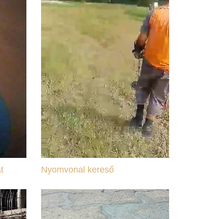
t
Nyomvonal kereső