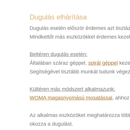
Dugulás elhárítása
Dugulás esetén először érdemes azt tisztázn
Mindkettőt más eszközökkel érdemes kezel
Beltéren dugulás esetén:
Általában száraz géppel,
spirál géppel
kezel
Segítségével tisztább munkát tudunk végez
Kültéren más módszert alkalmazunk:
WOMA magasnyomású mosatással
, ahhoz
Az alkalmas eszközöket meghatározza több 
okozza a dugulást.