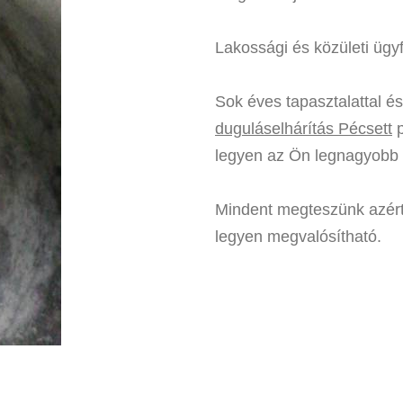
Lakossági és közületi ügy
Sok éves tapasztalattal 
duguláselhárítás Pécsett
p
legyen az Ön legnagyobb
Mindent megteszünk azért,
legyen megvalósítható.