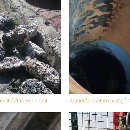
selhárítás Budapest
Kamerás csatornavizsgála